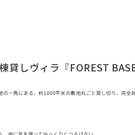
貸しヴィラ『FOREST BAS
地の一角にある、
約1000平米の敷地丸ごと貸し切り、完
ら、他に気を使ってゆっくりくつろげない