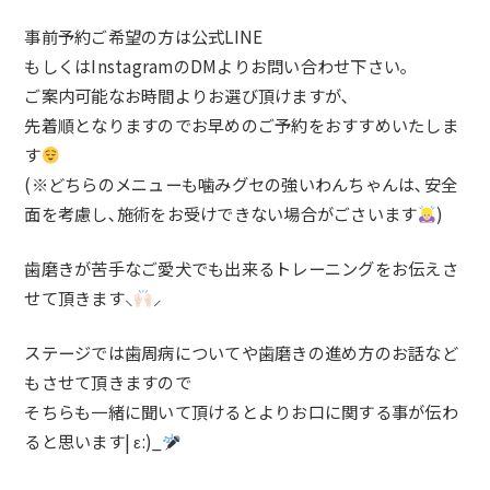
事前予約ご希望の方は公式LINE
もしくはInstagramのDMよりお問い合わせ下さい｡
ご案内可能なお時間よりお選び頂けますが､
先着順となりますのでお早めのご予約をおすすめいたしま
す
(※どちらのメニューも噛みグセの強いわんちゃんは､安全
面を考慮し､施術をお受けできない場合がごさいます
)
歯磨きが苦手なご愛犬でも出来るトレーニングを
お伝えさ
せて頂きます⸜
⸝‍
ステージでは歯周病についてや
歯磨きの進め方のお話など
もさせて頂きますので
そちらも一緒に聞いて頂けると
よりお口に関する事が伝わ
ると思います| ε:)_