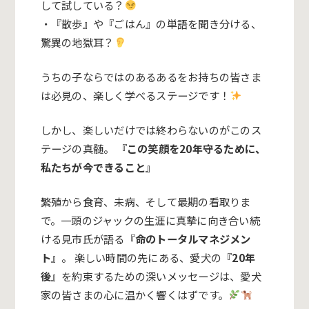
して試している？
・『散歩』や『ごはん』の単語を聞き分ける、
驚異の地獄耳？
うちの子ならではのあるあるをお持ちの皆さま
は必見の、楽しく学べるステージです！
しかし、楽しいだけでは終わらないのがこのス
テージの真髄。 『
この笑顔を20年守るために、
私たちが今できること』
繁殖から食育、未病、そして最期の看取りま
で。一頭のジャックの生涯に真摯に向き合い続
ける見市氏が語る『
命のトータルマネジメン
ト
』。 楽しい時間の先にある、愛犬の『
20年
後
』を約束するための深いメッセージは、愛犬
家の皆さまの心に温かく響くはずです。