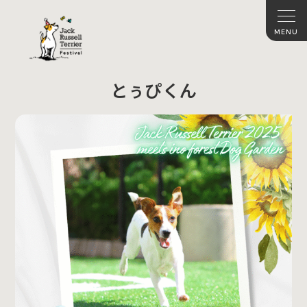
とぅぴくん