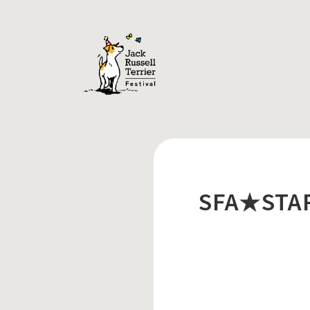
SFA★STA