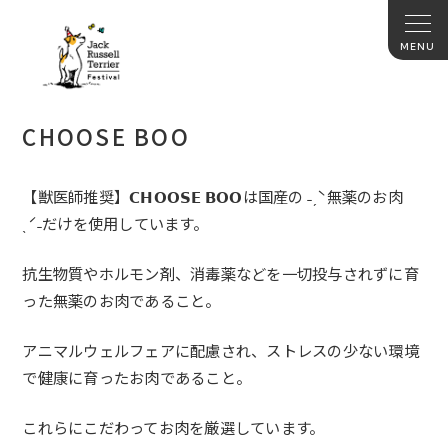
CHOOSE BOO
【獣医師推奨】𝗖𝗛𝗢𝗢𝗦𝗘
𝗕𝗢𝗢
は国産の ˗ˏˋ無薬のお肉
ˎˊ˗だけ
を使用しています。
抗生物質やホルモン剤、
消毒薬などを一切投与されずに育
った無薬のお肉であること。
アニマルウェルフェアに配慮され、
ストレスの少ない環境
で健康に育ったお肉であること。
これらにこだわってお肉を厳選しています。