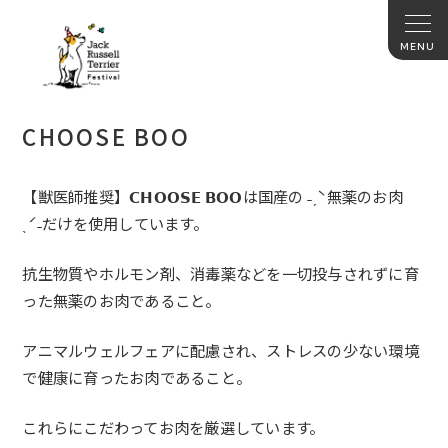
CHOOSE BOO
【獣医師推奨】𝗖𝗛𝗢𝗢𝗦𝗘
𝗕𝗢𝗢
は国産の ˗ˏˋ無薬のお肉
ˎˊ˗だけ
を使用しています。
抗生物質やホルモン剤、
消毒薬などを一切投与されずに育
った無薬のお肉であること。
アニマルウェルフェアに配慮され、
ストレスの少ない環境
で健康に育ったお肉であること。
これらにこだわってお肉を厳選しています。