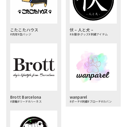
こたこたハウス
伏 – 人と犬 –
#肉球
#缶バッジ
#お散歩グッズ
#刺繍アイテム
Brott Barcelona
wanparel
#首輪
#リード
#ハーネス
#ポーチ
#刺繍
#ブローチ
#カバン