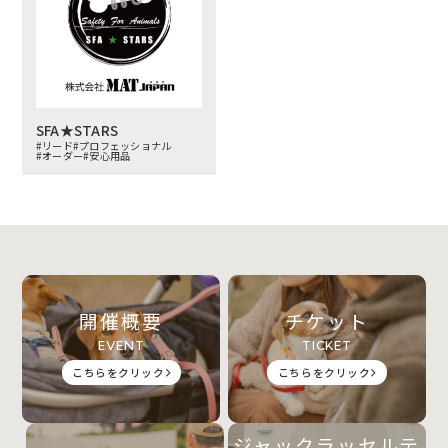
SFA★STARS
#リード
#プロフェッショナル
#オーダー
#安心用品
開催概要
チケット
EVENT
TICKET
こちらをクリック
こちらをクリック
ジャックラッセルテ